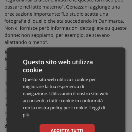
passare nel latte materno”. Genazzani aggiunge una
precisazione importante: “Lo studio scatta una
fotografia di quello che sta succedendo in Danimarca.
Non ci fornisce però informazioni dettagliate su queste
donne: non sappiamo, per esempio, se stavano
allattando o meno”.
NON SOLO PERDITA DI PESO: CONTROLLARE L’USO
NEI DIABETICI POSTPARTUM
Questo sito web utilizza
cookie
Per gli esperti, è essenziale monitorare attentamente
l’uso di GLP‑1 in donne con diabete dopo il parto, così
Questo sito web utilizza i cookie per
da garantire che il farmaco rimanga uno strumento
migliorare la tua esperienza di
terapeutico e non una scorciatoia estetica. Come
navigazione. Utilizzando il nostro sito web
sottolinea Genazzani: “Dobbiamo monitorare il
acconsenti a tutti i cookie in conformità
fenomeno e fare attenzione che non diventi una
con la nostra policy per i cookie.
Leggi di
scorciatoia per perdere peso dopo la gravidanza. È
più
importante che
l’utilizzo di questi farmaci non
diventi un fenomeno estetico
e che l’uso avvenga
ACCETTA TUTTI