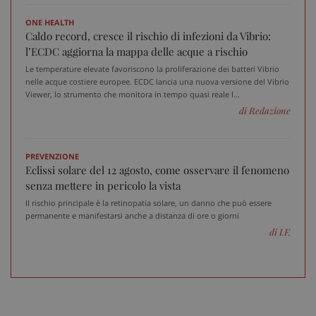
ONE HEALTH
Caldo record, cresce il rischio di infezioni da Vibrio:
l’ECDC aggiorna la mappa delle acque a rischio
_ga
1 a
Google LLC
Le temperature elevate favoriscono la proliferazione dei batteri Vibrio
m
.sanitainformazione.it
nelle acque costiere europee. ECDC lancia una nuova versione del Vibrio
Viewer, lo strumento che monitora in tempo quasi reale l...
di Redazione
PREVENZIONE
Eclissi solare del 12 agosto, come osservare il fenomeno
senza mettere in pericolo la vista
Il rischio principale è la retinopatia solare, un danno che può essere
permanente e manifestarsi anche a distanza di ore o giorni
di I.F.