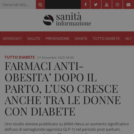
ADVOCACY
SALUTE
PREVENZIONE
SANITÀ
TUTTO DIABETE
NUTR
TUTTO DIABETE
27 Novembre 2025 09:00
FARMACI ANTI-
OBESITA’ DOPO IL
PARTO, L’USO CRESCE
ANCHE TRA LE DONNE
CON DIABETE
Uno studio danese pubblicato su JAMA rileva un aumento significativo
dell’uso di semaglutide (agonista GLP‑1) nel periodo post-partum,