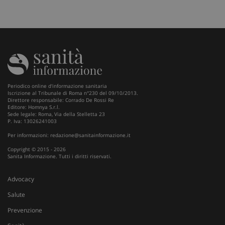
ARRAffinitySameSite
Ses
Microsoft Corporation
.www.sanitainformazione.it
Periodico online d'informazione sanitaria
Iscrizione al Tribunale di Roma n°230 del 09/10/2013.
Direttore responsabile: Corrado De Rossi Re
Editore: Homnya S.r.l.
Sede legale: Roma, Via della Stelletta 23
P. Iva: 13026241003
Per informazioni:
redazione@sanitainformazione.it
Copyright © 2015 - 2026
Sanita Informazione. Tutti i diritti riservati.
Advocacy
Salute
Prevenzione
PHPSESSID
Ses
PHP.net
www.sanitainformazione.it