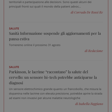
territoriali e partecipazione alle decisioni. Sono questi alcuni dei
ARRAffinity
Ses
Microsoft Corporation
principali fronti sui quali il mondo della patient advoc...
.www.sanitainformazione.it
di Corrado De Rossi Re
SALUTE
Sanità Informazione sospende gli aggiornamenti per la
pausa estiva
Torneremo online il prossimo 31 agosto
di Redazione
SALUTE
Parkinson, le lacrime “raccontano” la salute del
tracking-sites-ironfish-
www.sanitainformazione.it
cervello: un sensore hi-tech potrebbe anticiparne la
session-id
sett
diagnosi
2 g
Un sensore elettrochimico grande quanto un francobollo, che misura la
dopamina nelle lacrime con elevata precisione, potrebbe aprire la strada
ad esami non invasivi per alcune malattie neurologiche
di Isabella Faggiano
_ga_VGK5HXF5LS
.sanitainformazione.it
1 a
m