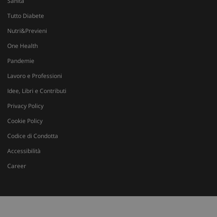
Sanità
Tutto Diabete
Nutri&Previeni
One Health
Pandemie
Lavoro e Professioni
Idee, Libri e Contributi
Privacy Policy
Cookie Policy
Codice di Condotta
Accessibilità
tracking-sites-ironfish-
www.sanitainformazione.it
Career
tracking-enable
sett
2 g