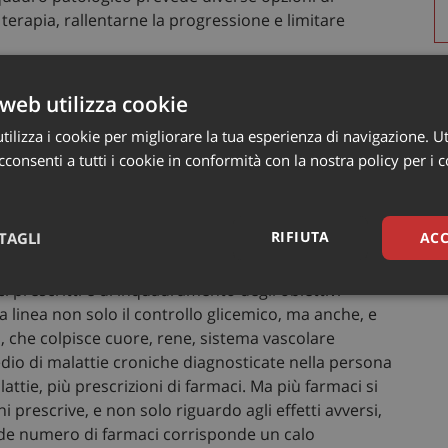
terapia, rallentarne la progressione e limitare
OGI
web utilizza cookie
 Eletto della SID a motivare i numeri emersi dagli
ilizza i cookie per migliorare la tua esperienza di navigazione. Ut
mono una serie di farmaci per limitare il rischio di
consenti a tutti i cookie in conformità con la nostra policy per i 
che – commenta -. Lo studio danese ci dice infatti che
00 al 67% del 2020, e così l’uso di statine (dal 12% al
ngiotensina (dal 37% al 64%), di beta-bloccanti (dal
RIFIUTA
TAGLI
ACC
 32% al 43%). Questi incrementi sono spiegati in gran
salutati come indicatori di maggiore appropriatezza
ci prescritti e di inquadramento degli obiettivi
sari
Marketing
Non cla
 linea non solo il controllo glicemico, ma anche, e
, che colpisce cuore, rene, sistema vascolare
dio di malattie croniche diagnosticate nella persona
lattie, più prescrizioni di farmaci. Ma più farmaci si
 prescrive, e non solo riguardo agli effetti avversi,
nde numero di farmaci corrisponde un calo
Necessari
Marketing
Non classificati