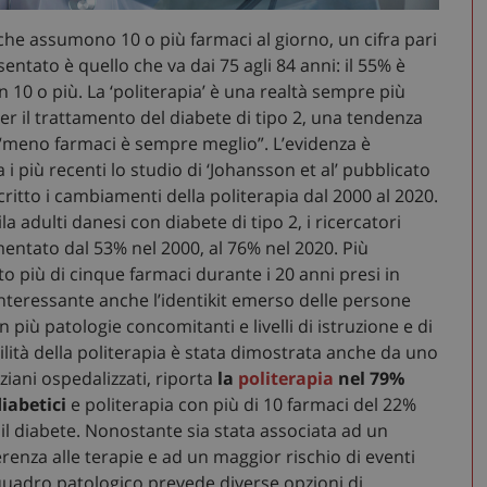
i che assumono 10 o più farmaci al giorno, un cifra pari
sentato è quello che va dai 75 agli 84 anni: il 55% è
n 10 o più. La ‘politerapia’ è una realtà sempre più
r il trattamento del diabete di tipo 2, una tendenza
 “meno farmaci è sempre meglio”. L’evidenza è
 i più recenti lo studio di ‘Johansson et al’ pubblicato
scritto i cambiamenti della politerapia dal 2000 al 2020.
ila adulti danesi con diabete di tipo 2, i ricercatori
mentato dal 53% nel 2000, al 76% nel 2020. Più
o più di cinque farmaci durante i 20 anni presi in
 Interessante anche l’identikit emerso delle persone
più patologie concomitanti e livelli di istruzione e di
utilità della politerapia è stata dimostrata anche da uno
ziani ospedalizzati, riporta
la
politerapia
nel 79%
iabetici
e politerapia con più di 10 farmaci del 22%
il diabete. Nonostante sia stata associata ad un
enza alle terapie e ad un maggior rischio di eventi
l quadro patologico prevede diverse opzioni di