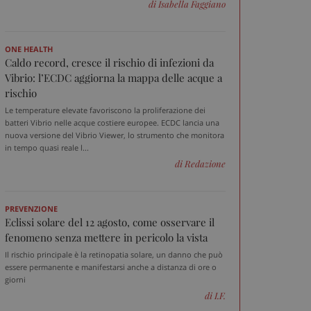
di Isabella Faggiano
ONE HEALTH
Caldo record, cresce il rischio di infezioni da
Vibrio: l’ECDC aggiorna la mappa delle acque a
rischio
Le temperature elevate favoriscono la proliferazione dei
batteri Vibrio nelle acque costiere europee. ECDC lancia una
nuova versione del Vibrio Viewer, lo strumento che monitora
in tempo quasi reale l...
di Redazione
PREVENZIONE
Eclissi solare del 12 agosto, come osservare il
fenomeno senza mettere in pericolo la vista
Il rischio principale è la retinopatia solare, un danno che può
essere permanente e manifestarsi anche a distanza di ore o
giorni
di I.F.