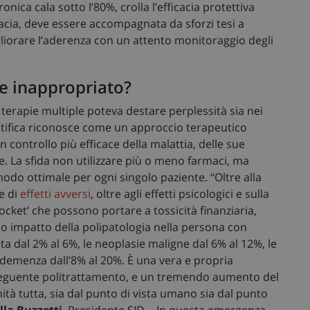
onica cala sotto l’80%, crolla l’efficacia protettiva
tribuiscono a rendere fruibile il sito web abilitandone funzionalità di base quali la nav
rmacia, deve essere accompagnata da sforzi tesi a
protette del sito. Il sito web non è in grado di funzionare correttamente senza questi coo
gliorare l’aderenza con un attento monitoraggio degli
Fornitore
/
Dominio
Scadenza
Descrizione
Sessione
Questo cookie viene impostato
Microsoft Corporation
e inappropriato?
eseguiti sulla piattaforma cl
.www.sanitainformazione.it
Viene utilizzato per il bilanci
assicurarsi che le richieste del
 terapie multiple poteva destare perplessità sia nei
visitatore vengano instradate a
qualsiasi sessione di navigazi
entifica riconosce come un approccio terapeutico
ish-
www.sanitainformazione.it
4
Questo cookie è impostato dal
 controllo più efficace della malattia, delle sue
settimane
assegnare un identificatore gen
. La sfida non utilizzare più o meno farmaci, ma
2 giorni
odo ottimale per ogni singolo paziente. “Oltre alla
.sanitainformazione.it
1 anno 1
Questo cookie viene utilizzat
mese
Analytics per mantenere lo sta
 e di
effetti avversi
, oltre agli effetti psicologici e sulla
 pocket’ che possono portare a tossicità finanziaria,
1 anno 1
Questo nome di cookie è asso
Google LLC
mese
Universal Analytics, che è un
.sanitainformazione.it
o impatto della polipatologia nella persona con
significativo del servizio di ana
comunemente utilizzato da G
sata dal 2% al 6%, le neoplasie maligne dal 6% al 12%, le
cookie viene utilizzato per dis
assegnando un numero gener
 demenza dall’8% al 20%. È una vera e propria
casuale come identificatore del
seguente politrattamento, e un tremendo aumento del
in ogni richiesta di pagina in u
per calcolare i dati di visitatori
unità tutta, sia dal punto di vista umano sia dal punto
campagne per i rapporti di anali
lla Buzzetti
, Presidente SID -. In questa emergenza,