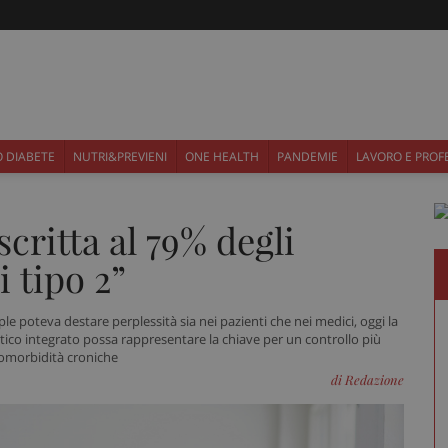
 DIABETE
NUTRI&PREVIENI
ONE HEALTH
PANDEMIE
LAVORO E PROF
scritta al 79% degli
i tipo 2”
ple poteva destare perplessità sia nei pazienti che nei medici, oggi la
ico integrato possa rappresentare la chiave per un controllo più
 comorbidità croniche
di Redazione