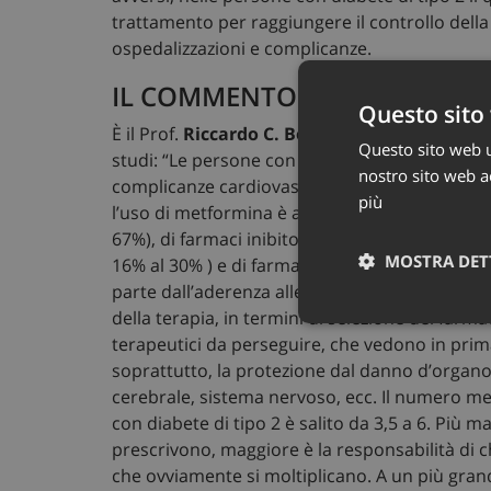
trattamento per raggiungere il controllo della 
ospedalizzazioni e complicanze.
IL COMMENTO DEI DIABETOL
Questo sito 
È il Prof.
Riccardo C. Bonadonna
, Presidente
Questo sito web ut
studi: “Le persone con diabete di tipo due assu
nostro sito web ac
complicanze cardiovascolari, renali e metaboli
più
l’uso di metformina è aumentato dal 31% del 20
67%), di farmaci inibitori del sistema renina-a
MOSTRA DET
16% al 30% ) e di farmaci anti-trombotici (dal
parte dall’aderenza alle linee guida, e vanno 
della terapia, in termini di selezione dei farma
Neces
terapeutici da perseguire, che vedono in prima
soprattutto, la protezione dal danno d’organo
cerebrale, sistema nervoso, ecc. Il numero me
con diabete di tipo 2 è salito da 3,5 a 6. Più ma
prescrivono, maggiore è la responsabilità di chi
che ovviamente si moltiplicano. A un più gra