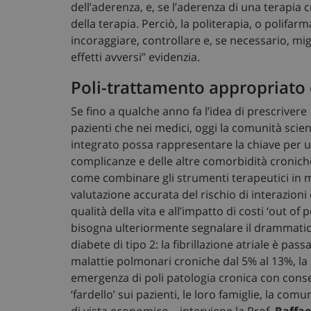
dell’aderenza, e, se l’aderenza di una terapia cr
I cookie necessari con
della terapia. Perciò, la politerapia, o polifa
e l'accesso alle aree 
incoraggiare, controllare e, se necessario, mi
Nome
effetti avversi” evidenzia.
ARRAffinity
Poli-trattamento appropriato 
Se fino a qualche anno fa l’idea di prescrivere
pazienti che nei medici, oggi la comunità sci
tracking-sites-ironf
integrato possa rappresentare la chiave per un
session-id
complicanze e delle altre comorbidità croniche
come combinare gli strumenti terapeutici in m
_ga_VGK5HXF5LS
valutazione accurata del rischio di interazioni
qualità della vita e all’impatto di costi ‘out of
_ga
bisogna ulteriormente segnalare il drammatic
diabete di tipo 2: la fibrillazione atriale è pas
malattie polmonari croniche dal 5% al 13%, la
emergenza di poli patologia cronica con con
‘fardello’ sui pazienti, le loro famiglie, la com
di vista economico – interviene la Prof.
Raffae