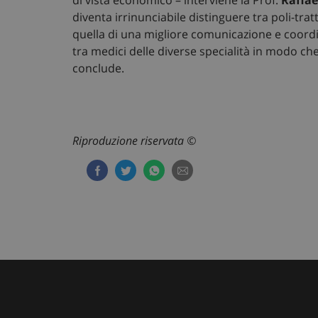
ARRAffinitySameSit
diventa irrinunciabile distinguere tra poli-tr
quella di una migliore comunicazione e coord
tra medici delle diverse specialità in modo che
conclude.
PHPSESSID
Riproduzione riservata ©
tracking-sites-ironf
tracking-enable
CookieScriptConse
VISITOR_PRIVACY_