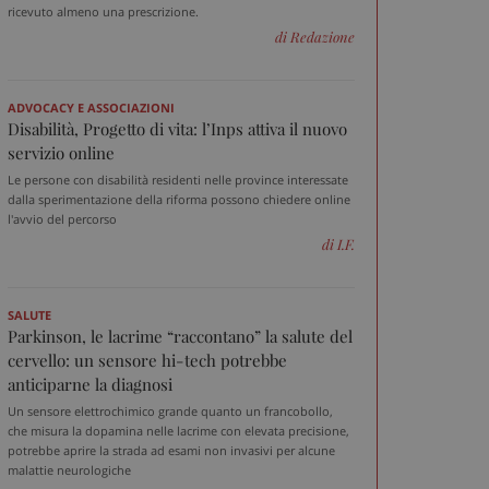
ricevuto almeno una prescrizione.
di Redazione
ADVOCACY E ASSOCIAZIONI
Disabilità, Progetto di vita: l’Inps attiva il nuovo
servizio online
Le persone con disabilità residenti nelle province interessate
dalla sperimentazione della riforma possono chiedere online
l'avvio del percorso
di I.F.
SALUTE
Parkinson, le lacrime “raccontano” la salute del
cervello: un sensore hi-tech potrebbe
anticiparne la diagnosi
Un sensore elettrochimico grande quanto un francobollo,
che misura la dopamina nelle lacrime con elevata precisione,
potrebbe aprire la strada ad esami non invasivi per alcune
malattie neurologiche