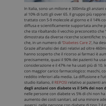
In Italia, sono un milione e 300mila gli anzian
al 10% di tutti gli over 65. Il gruppo più rappre
trattato con 5-9 molecole al giorno e il 14% co
diffusa e scientificamente supportata anche pe
che sta ribaltando il vecchio preconcetto che
dimostrata da diverse ricerche scientifiche: tra
che, in un numero di ‘
Diabetes Care 2
‘, ha de
Grazie all’analisi dei dati relativi ad oltre 460m
hanno scoperto che il ricorso ai farmaci è au
precisamente, quasi il 90% dei pazienti ha usat
considerazione e il 47% ne ha usati più di 10.
con maggior carico farmacologico: maschi, con 
reddito inferiori alla media. La diffusione e l’
studio italiano, il
REPOSI
relativo ai pazienti an
degli anziani con diabete vs il 54% dei non d
nelle persone con diabete vs 5% di chi non ha 
aumento dei costi sanitari, ad una minore ader
avversi, nelle persone con diabete di tipo 2 i