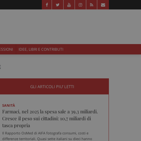
ESSIONI
IDEE, LIBRI E CONTRIBUTI
GLI ARTICOLI PIU’ LETTI
SANITÀ
Farmaci, nel 2025 la spesa sale a 39,3 miliardi.
Cresce il peso sui cittadini: 10,7 miliardi di
tasca propria
Il Rapporto OsMed di AIFA fotografa consumi, costi e
differenze territoriali. Quasi sette italiani su dieci hanno