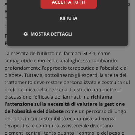
ACCETTA TUTTI
Antonio -. In questa ricerca, il trattamento più duraturo
ed efficace dal punto di vista clinico – la chirurgia
RIFIUTA
metabolica e bariatrica – è risultato anche il più
conveniente”.
MOSTRA DETTAGLI
FARMACI E CHIRURGIA: NON UNA SFIDA MA UN
PERCORSO PERSONALIZZATO
Necessari
Marketing
Non
classificati
La crescita dell’utilizzo dei farmaci GLP-1, come
semaglutide e molecole analoghe, sta cambiando
profondamente l’approccio terapeutico all’obesità e al
diabete. Tuttavia, sottolineano gli esperti, la scelta del
trattamento deve restare personalizzata e costruita sul
profilo clinico della persona. Lo studio non mette in
Necessari
Marketing
Non classificati
discussione l’efficacia dei farmaci, ma
richiama
l’attenzione sulla necessità di valutare la gestione
I cookie necessari contribuiscono a rendere fruibile il
sito web abilitandone funzionalità di base quali la
dell’obesità e del diabete
come un percorso di lungo
navigazione sulle pagine e l'accesso alle aree
periodo, in cui sostenibilità economica, aderenza
protette del sito. Il sito web non è in grado di
funzionare correttamente senza questi cookie.
terapeutica e continuità assistenziale diventano
elementi centrali tanto quanto il controllo del peso e
Nome
Fornitore
/
Dominio
Sca