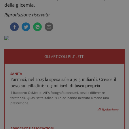
della glicemia.
ARRAffinity
Ses
Microsoft Corporation
.www.sanitainformazione.it
Riproduzione riservata
GLI ARTICOLI PIU’ LETTI
SANITÀ
Farmaci, nel 2025 la spesa sale a 39,3 miliardi. Cresce il
peso sui cittadini: 10,7 miliardi di tasca propria
tracking-sites-ironfish-
www.sanitainformazione.it
Il Rapporto OsMed di AIFA fotografa consumi, costi e differenze
session-id
sett
territoriali. Quasi sette italiani su dieci hanno ricevuto almeno una
2 g
prescrizione.
di Redazione
_ga_VGK5HXF5LS
.sanitainformazione.it
1 a
m
ADVOCACY E ASSOCIAZIONI