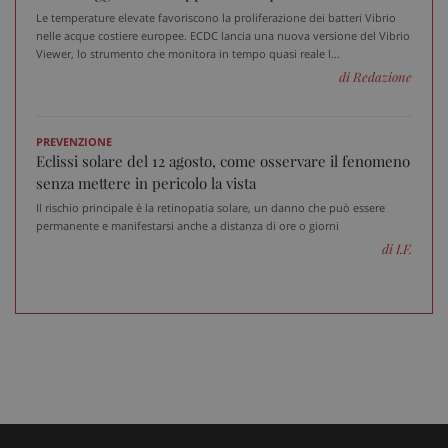
Le temperature elevate favoriscono la proliferazione dei batteri Vibrio
nelle acque costiere europee. ECDC lancia una nuova versione del Vibrio
Viewer, lo strumento che monitora in tempo quasi reale l...
di Redazione
PREVENZIONE
ARRAffinitySameSite
Ses
Microsoft Corporation
Eclissi solare del 12 agosto, come osservare il fenomeno
.www.sanitainformazione.it
senza mettere in pericolo la vista
Il rischio principale è la retinopatia solare, un danno che può essere
permanente e manifestarsi anche a distanza di ore o giorni
di I.F.
PHPSESSID
Ses
PHP.net