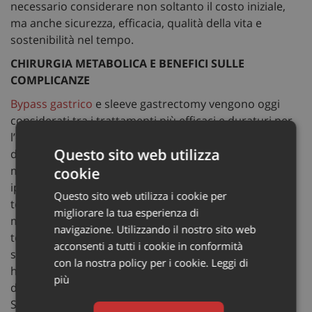
necessario considerare non soltanto il costo iniziale,
ma anche sicurezza, efficacia, qualità della vita e
sostenibilità nel tempo.
CHIRURGIA METABOLICA E BENEFICI SULLE
COMPLICANZE
Bypass gastrico
e sleeve gastrectomy vengono oggi
considerati tra i trattamenti più efficaci e duraturi per
l’obesità severa e le malattie associate, incluso il
Questo sito web utilizza
diabete di tipo 2. Gli interventi possono infatti
migliorare o favorire la remissione di diabete,
cookie
ipertensione e malattie cardiovascolari, con effetti che
Questo sito web utilizza i cookie per
tendono a mantenersi negli anni. “L’obesità è una
migliorare la tua esperienza di
malattia cronica e le decisioni terapeutiche devono
navigazione. Utilizzando il nostro sito web
tenere conto degli esiti a lungo termine, della
acconsenti a tutti i cookie in conformità
sostenibilità economica e della continuità delle cure –
con la nostra policy per i cookie.
Leggi di
ha sottolineato
Richard M. Peterson,
presidente
più
dell’American Society for Metabolic and Bariatric
Surgery e professore di Chirurgia alla UT Health San