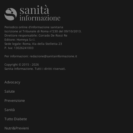
www.sanitainformazione.it
Periodico online d'informazione sanitaria
Iscrizione al Tribunale di Roma n°230 del 09/10/2013.
Direttore responsabile: Corrado De Rossi Re
Editore: Homnya S.r.l.
Sede legale: Roma, Via della Stelletta 23
P. Iva: 13026241003
Per informazioni:
redazione@sanitainformazione.it
Copyright © 2015 - 2026
Sanita Informazione. Tutti i diritti riservati.
Advocacy
Salute
Prevenzione
tracking-sites-ironfish-
www.sanitainformazione.it
tracking-enable
sett
Sanità
2 g
Tutto Diabete
Nutri&Previeni