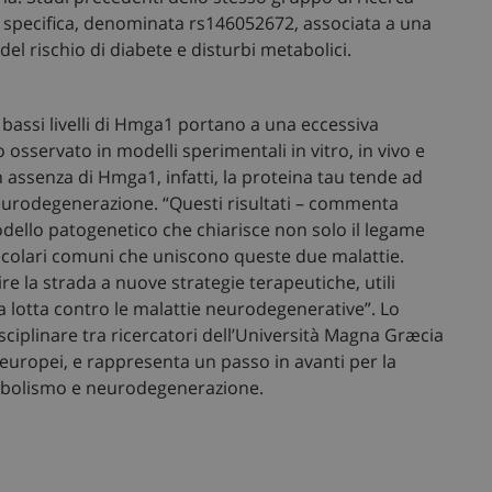
a specifica, denominata rs146052672, associata a una
l rischio di diabete e disturbi metabolici.
Necessari
Marketing
Non classificati
bassi livelli di Hmga1 portano a una eccessiva
to osservato in modelli sperimentali in vitro, in vivo e
tribuiscono a rendere fruibile il sito web abilitandone funzionalità di base quali la nav
protette del sito. Il sito web non è in grado di funzionare correttamente senza questi coo
n assenza di Hmga1, infatti, la proteina tau tende ad
neurodegenerazione. “Questi risultati – commenta
Fornitore
/
Dominio
Scadenza
Descrizione
ello patogenetico che chiarisce non solo il legame
Sessione
Questo cookie viene impostato
Microsoft Corporation
eseguiti sulla piattaforma cl
.www.sanitainformazione.it
ecolari comuni che uniscono queste due malattie.
Viene utilizzato per il bilanci
 la strada a nuove strategie terapeutiche, utili
assicurarsi che le richieste del
visitatore vengano instradate a
a lotta contro le malattie neurodegenerative”. Lo
qualsiasi sessione di navigazi
isciplinare tra ricercatori dell’Università Magna Græcia
ish-
www.sanitainformazione.it
4
Questo cookie è impostato dal
ed europei, e rappresenta un passo in avanti per la
settimane
assegnare un identificatore gen
2 giorni
abolismo e neurodegenerazione.
.sanitainformazione.it
1 anno 1
Questo cookie viene utilizzat
mese
Analytics per mantenere lo sta
1 anno 1
Questo nome di cookie è asso
Google LLC
mese
Universal Analytics, che è un
.sanitainformazione.it
significativo del servizio di ana