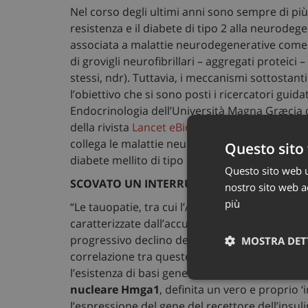
Nel corso degli ultimi anni sono sempre di più 
resistenza e il diabete di tipo 2 alla neurodege
associata a malattie neurodegenerative come 
di grovigli neurofibrillari – aggregati proteici
stessi, ndr). Tuttavia,
i meccanismi sottostanti
l’obiettivo che si sono posti i ricercatori guid
Endocrinologia dell’Università Magna Græcia d
della rivista
Lancet eBioMedicine
, gli scienz
collega le malattie neurodegenerative, come la 
Questo sito 
diabete mellito di tipo 2.
Questo sito web ut
SCOVATO UN INTERRUTTORE BIOLOGICO
nostro sito web ac
più
“Le tauopatie, tra cui l’Alzheimer – spiegano g
caratterizzate dall’accumulo della proteina t
progressivo declino delle funzioni cognitive. 
MOSTRA DET
correlazione tra queste patologie e condizioni
l’esistenza di basi genetiche condivise”. Il te
Neces
nucleare Hmga1
, definita un vero e proprio ‘
l’espressione del gene del recettore dell’insul