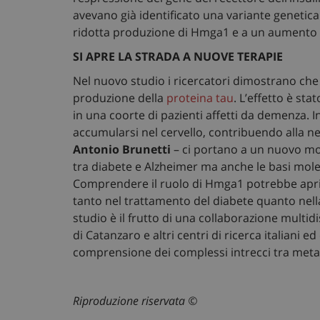
avevano già identificato una variante genetic
ridotta produzione di Hmga1 e a un aumento de
SI APRE LA STRADA A NUOVE TERAPIE
Nel nuovo studio i ricercatori dimostrano che 
produzione della
proteina tau
. L’effetto è sta
I cookie necessari con
e l'accesso alle aree 
in una coorte di pazienti affetti da demenza. I
accumularsi nel cervello, contribuendo alla 
Nome
Antonio Brunetti
– ci portano a un nuovo mod
ARRAffinity
tra diabete e Alzheimer ma anche le basi mol
Comprendere il ruolo di Hmga1 potrebbe aprire
tanto nel trattamento del diabete quanto nell
studio è il frutto di una collaborazione multid
tracking-sites-ironf
di Catanzaro e altri centri di ricerca italiani 
session-id
comprensione dei complessi intrecci tra met
_ga_VGK5HXF5LS
_ga
Riproduzione riservata ©