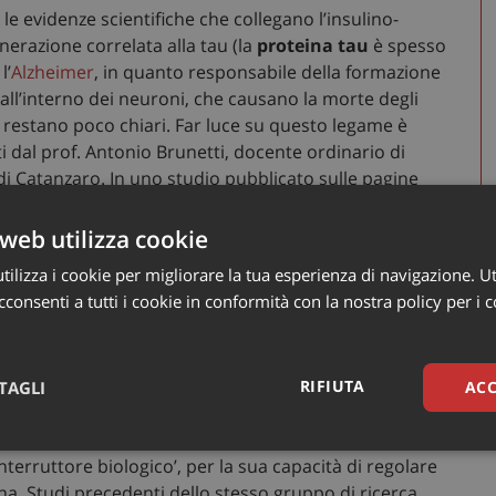
le evidenze scientifiche che collegano l’insulino-
nerazione correlata alla tau (l
a
proteina tau
è spesso
l’
Alzheimer
, in quanto responsabile della formazione
 – all’interno dei neuroni, che causano la morte degli
 restano poco chiari. Far luce su questo legame è
ati dal prof. Antonio Brunetti, docente ordinario di
i Catanzaro. In uno studio pubblicato sulle pagine
iati mostrano un nuovo meccanismo molecolare che
malattia di Alzheimer, alla resistenza insulinica e al
web utilizza cookie
ilizza i cookie per migliorare la tua esperienza di navigazione. Ut
consenti a tutti i cookie in conformità con la nostra policy per i 
li studiosi in una nota dell’ateneo catanzarese – sono
au nei neuroni, un processo che conduce al
Diverse evidenze scientifiche hanno già suggerito una
RIFIUTA
TAGLI
ACC
 metaboliche come il diabete di tipo 2, ipotizzando
am catanzarese ha approfondito il ruolo della
proteina
sari
Marketing
Non cla
interruttore biologico’, per la sua capacità di regolare
ina. Studi precedenti dello stesso gruppo di ricerca