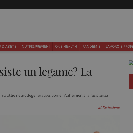
 DIABETE
NUTRI&PREVIENI
ONE HEALTH
PANDEMIE
LAVORO E PROF
siste un legame? La
alattie neurodegenerative, come l'Alzheimer, alla resistenza
di Redazione