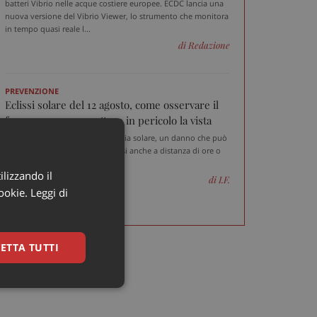
batteri Vibrio nelle acque costiere europee. ECDC lancia una
nuova versione del Vibrio Viewer, lo strumento che monitora
in tempo quasi reale l...
di Redazione
PREVENZIONE
Eclissi solare del 12 agosto, come osservare il
fenomeno senza mettere in pericolo la vista
Il rischio principale è la retinopatia solare, un danno che può
essere permanente e manifestarsi anche a distanza di ore o
giorni
ilizzando il
di I.F.
cookie.
Leggi di
ETTA TUTTI
ssificati