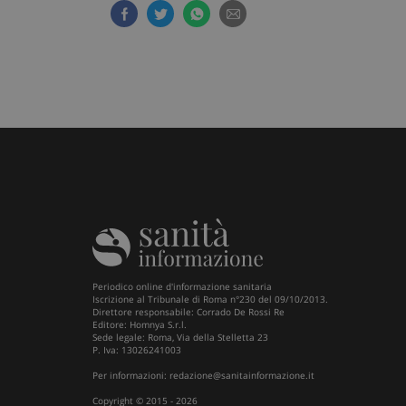
ARRAffinitySameSit
PHPSESSID
Periodico online d'informazione sanitaria
Iscrizione al Tribunale di Roma n°230 del 09/10/2013.
Direttore responsabile: Corrado De Rossi Re
tracking-sites-ironf
Editore: Homnya S.r.l.
tracking-enable
Sede legale: Roma, Via della Stelletta 23
P. Iva: 13026241003
CookieScriptConse
Per informazioni:
redazione@sanitainformazione.it
Copyright © 2015 - 2026