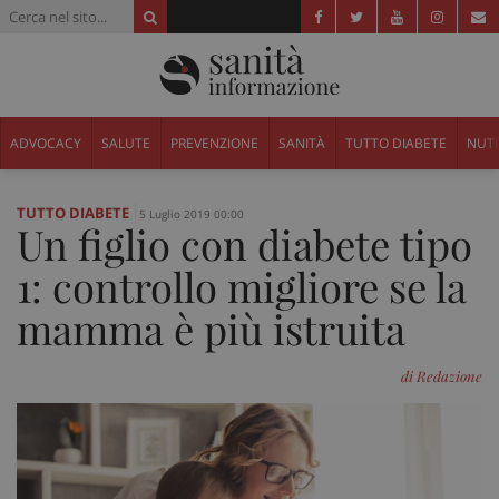
ADVOCACY
SALUTE
PREVENZIONE
SANITÀ
TUTTO DIABETE
NUTR
TUTTO DIABETE
5 Luglio 2019 00:00
Un figlio con diabete tipo
1: controllo migliore se la
mamma è più istruita
di Redazione