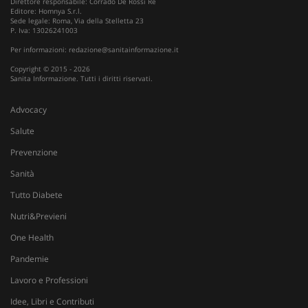
One Health
Pandemie
Lavoro e Professioni
Idee, Libri e Contributi
Privacy Policy
Cookie Policy
Codice di Condotta
VISITOR_PRIVACY_METADATA
5 m
YouTube
Accessibilità
sett
.youtube.com
Career