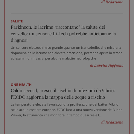
Le temperature elevate favoriscono la proliferazione dei batteri Vibrio
nelle acque costiere europee. ECDC lancia una nuova versione del Vibrio
Viewer, lo strumento che monitora in tempo quasi reale l...
di Redazione
ARRAffinitySameSite
Ses
Microsoft Corporation
.www.sanitainformazione.it
PREVENZIONE
Eclissi solare del 12 agosto, come osservare il fenomeno
senza mettere in pericolo la vista
Il rischio principale è la retinopatia solare, un danno che può essere
permanente e manifestarsi anche a distanza di ore o giorni
di I.F.
PHPSESSID
Ses
PHP.net
www.sanitainformazione.it