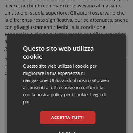
invece, nei bimbi con madri che avevano al massimo
un titolo di scuola superiore. Gli autori osservano che
la differenza resta significativa, pur se attenuata, anche
con gli aggiustamenti riferibili alla condizione
economica o al tipo di trattamento specifico prescritto
al bambino. (
Per un approfondimento sulla emoglobina
Questo sito web utilizza
glicata, potete leggere
qui
).
cookie
Si è potuto constatare che i
bambini con mamme meglio
istruite avevano anche più bassi tassi di rischio di
Questo sito web utilizza i cookie per
chetoacidosi e di crisi ipoglicemiche
.
migliorare la tua esperienza di
navigazione. Utilizzando il nostro sito web
Secondo gli autori della ricerca, influiscono
acconsenti a tutti i cookie in conformità
sui migliori risultati di cura e sui migliori
con la nostra policy per i cookie.
Leggi di
valori di emoglobina glicata sia la più
più
alta frequenza di controlli glicemici
quotidiani sia la maggiore capacità delle
ACCETTA TUTTI
madri con più alto grado di istruzione di
seguire e aiutare il bambino nella gestione