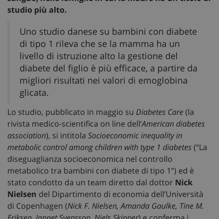
studio più alto.
Uno studio danese su bambini con diabete
di tipo 1 rileva che se la mamma ha un
livello di istruzione alto la gestione del
diabete del figlio è più efficace, a partire da
migliori risultati nei valori di emoglobina
glicata.
Lo studio, pubblicato in maggio su
Diabetes Care
(la
rivista medico-scientifica on line dell’
American diabetes
association
), si intitola
Socioeconomic inequality in
metabolic control among children with type 1 diabetes
(“La
diseguaglianza socioeconomica nel controllo
metabolico tra bambini con diabete di tipo 1”) ed è
stato condotto da un team diretto dal dottor
Nick
Nielsen
del Dipartimento di economia dell’Università
di Copenhagen (
Nick F. Nielsen, Amanda Gaulke, Tine M.
Eriksen, Jannet Svensson, Niels Skipper
) e conferma i