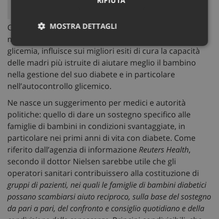
RIFIUTA
del diabete.
MOSTRA DETTAGLI
Come scrivono gli autori della ricerca, oltre alla
maggior frequenza dei controlli giornalieri della
Necessari
Marketing
Non
glicemia, influisce sui migliori esiti di cura la capacità
classificati
delle madri più istruite di aiutare meglio il bambino
nella gestione del suo diabete e in particolare
nell’autocontrollo glicemico.
Ne nasce un suggerimento per medici e autorità
politiche: quello di dare un sostegno specifico alle
Necessari
Marketing
Non classificati
famiglie di bambini in condizioni svantaggiate, in
particolare nei primi anni di vita con diabete. Come
I cookie necessari contribuiscono a rendere fruibile il
riferito dall’agenzia di informazione
Reuters Health
,
sito web abilitandone funzionalità di base quali la
navigazione sulle pagine e l'accesso alle aree
secondo il dottor Nielsen sarebbe utile che gli
protette del sito. Il sito web non è in grado di
operatori sanitari contribuissero alla costituzione di
funzionare correttamente senza questi cookie.
gruppi di pazienti, nei quali le famiglie di bambini diabetici
Nome
Fornitore
/
Dominio
Sca
possano scambiarsi aiuto reciproco, sulla base del sostegno
ARRAffinity
Ses
Microsoft Corporation
da pari a pari, del confronto e consiglio quotidiano e della
.www.sanitainformazione.it